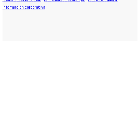
Condiciones de Venta
·
Condiciones de Compra
·
Canal InfoSAMCA
·
Información corporativa